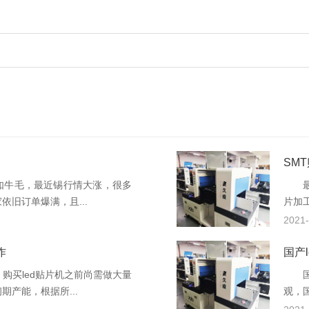
SM
牛毛，最近锡行情大涨，很多
最近
旧订单爆满，且...
片加
2021-
作
国产
买led贴片机之前尚需做大量
国产
产能，根据所...
观，