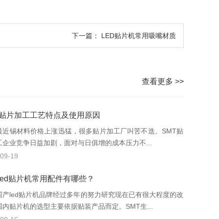
下一篇：
LED贴片机常用吸嘴材质
查看更多 >>
T贴片加工工艺特点及使用原因
锡材料价格上涨迅猛，很多贴片加工厂叫苦不迭。SMT贴
工企业竞争日益加剧，面对与日俱增的成本压力不...
09-19
led贴片机常用配件有哪些？
led贴片机品牌经过多年的努力研究现在已有很大程度的改
国内贴片机的选型主要依据贴装产品而定。SMT生...