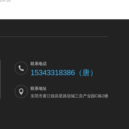
09-16
联系电话
15343318386（唐）
联系地址
东莞市黄江镇辰星路冠城三良产业园C栋2楼