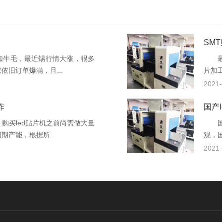
SM
牛毛，最近锡行情大涨，很多
最近
旧订单爆满，且...
片加
2021-
作
国产
买led贴片机之前尚需做大量
国产
产能，根据所...
观，
2021-