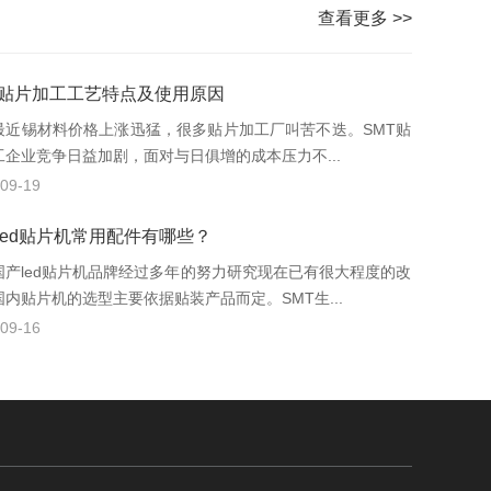
查看更多 >>
T贴片加工工艺特点及使用原因
锡材料价格上涨迅猛，很多贴片加工厂叫苦不迭。SMT贴
工企业竞争日益加剧，面对与日俱增的成本压力不...
09-19
led贴片机常用配件有哪些？
led贴片机品牌经过多年的努力研究现在已有很大程度的改
国内贴片机的选型主要依据贴装产品而定。SMT生...
09-16