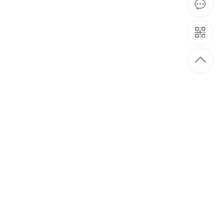
03-31
 introduction XJS-D0B12H是一款高
2022
要求，核心部件采购原装进口，精度更