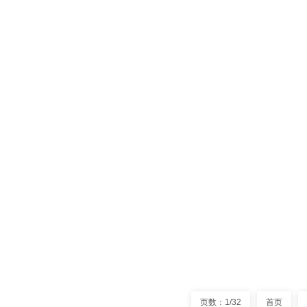
国产le
国产led
产工艺主要
片机的选型十
最新资讯
阅读量
高速le
很多人对高
装阻容件贴
注意事项有哪
最新资讯
阅读量
页数：1/32
首页