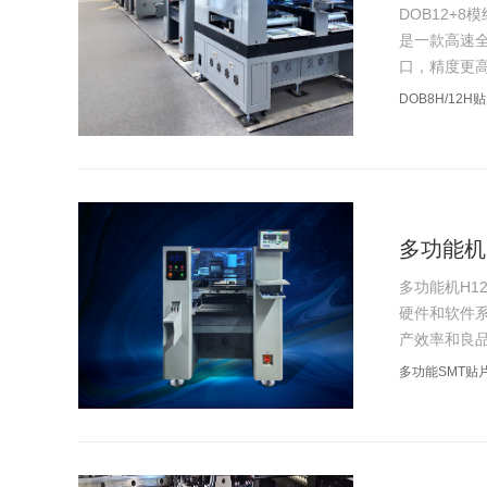
DOB12+8模组
是一款高速
口，精度更高
DOB8H/12H
多功能机H
多功能机H12A 
硬件和软件
产效率和良品
多功能SMT贴