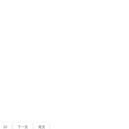
09-16
型主要依据贴装产品而定。SMT生
2021
据整个生产线投资的七成以上，所以贴
09-15
CPH到十几万CPH不等，不同的贴
2021
速led贴片机是门技术活，常见使用
10
下一页
尾页