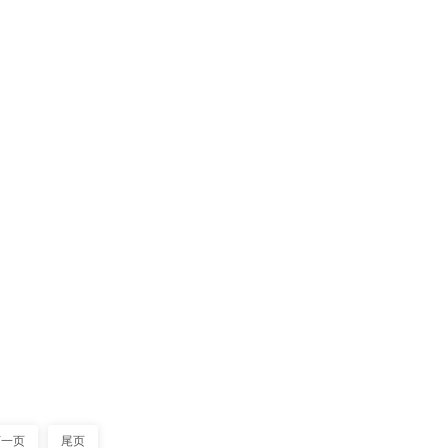
04-22
完全都由贴片加工完成，有部分特殊
2021
在SMT贴片加工中，贴片物料主要有
04-14
严格。今天贴片机厂家鑫久盛就为大
2021
置都需匹配排风机。在挑选排风机时需根
下一页
尾页