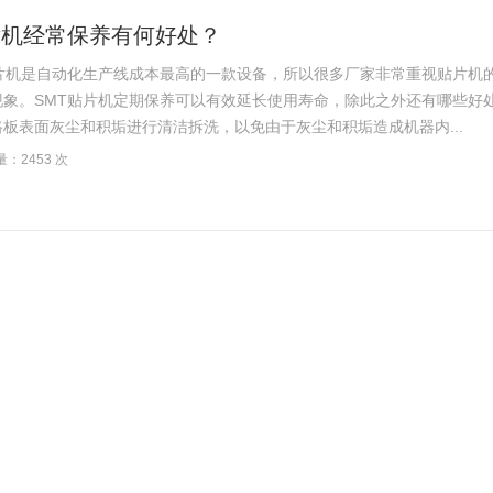
片机经常保养有何好处？
机是自动化生产线成本最高的一款设备，所以很多厂家非常重视贴片机
象。SMT贴片机定期保养可以有效延长使用寿命，除此之外还有哪些好处呢
板表面灰尘和积垢进行清洁拆洗，以免由于灰尘和积垢造成机器内...
：2453 次
片机上板注意事项
机是smt全自动生产线投入成本最高、客户购买时考虑最多的一款设备。
和回流焊等设备。在印刷机与贴片机中间还有一种小型设备叫上板机，市