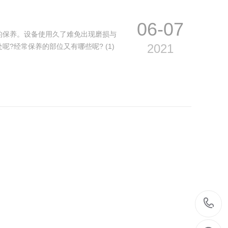
06-07
的保养。设备使用久了难免出现磨损与
2021
?经常保养的部位又有哪些呢? (1)
05-17
一条基础的自动化生产线需包括印刷
2021
场价格几千元但是不能忽略不计。在