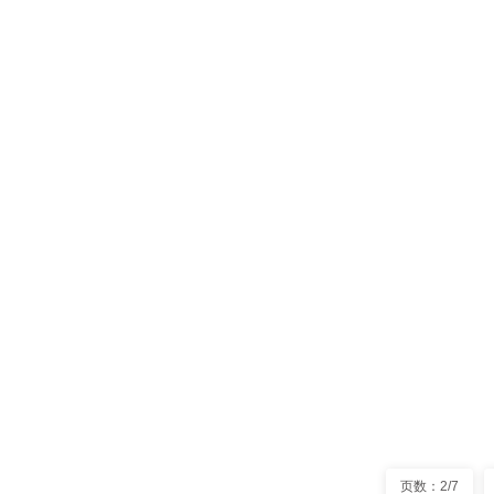
SMT贴
如果你深入
元器件依旧需
贴片料和插件
最新资讯
阅读量
SMT贴
SMT生产
伙详细介绍一
据功率、线的
最新资讯
阅读量
页数：2/7