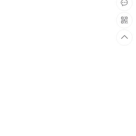
05-06
好的效果。贴片机贴装元器件部件除
2021
白夜班，因此很多led贴片企业在采