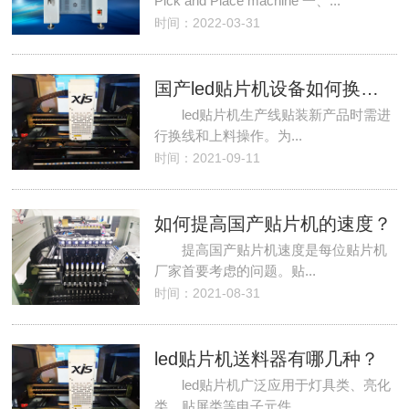
Pick and Place machine 一、...
时间：2022-03-31
国产led贴片机设备如何换线和上料？
led贴片机生产线贴装新产品时需进
行换线和上料操作。为...
时间：2021-09-11
如何提高国产贴片机的速度？
提高国产贴片机速度是每位贴片机
厂家首要考虑的问题。贴...
时间：2021-08-31
led贴片机送料器有哪几种？
led贴片机广泛应用于灯具类、亮化
类、贴屏类等电子元件...